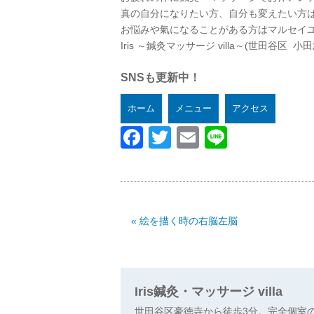
真の自分になりたい方、自分も変えたい方
お悩みや氣になることがある方はマルセイ
Iris
～鍼灸マッサージ
villa
～
(
世田谷区
小田
SNSも更新中！
ホーム
メニュー
アクセス
Facebook
Twitter
Email
Line
« 絵を描く時の右脳左脳
Iris鍼灸・マッサージ villa
世田谷区豪徳寺から徒歩3分。完全個室