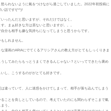
く怒られないように氣をつけながら過ごしていました。
2022年初投稿に
です!(^^)!
ていったんだと思いますが、それだけではなく。
ます。まぁ好きな方は居ないと思いますが。。。
で自分も相手も嫌な気持ちになってしまうと思うからです。
かもしれません。
な漫画のARIAにでてくるアリシアさんの教え方がとてもしっくりきま
こうしてみたらもっとうまくできるんじゃない？といってできたら褒め
しいし、こうするのががとても好きです。
質は違っていて、人に迷惑をかけてしまって、相手が落ち込んでしまう
かることを良しとしているので、考えていたのにも関わらずそこまで氣
しまう。