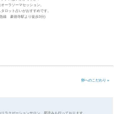
はオーラソーマセッション。
ユタロット占いがおすすめです。
急線 豪徳寺駅より徒歩
3
分
)
卵へのこだわり »
のリラクゼーションサロン。星読みも行っております。