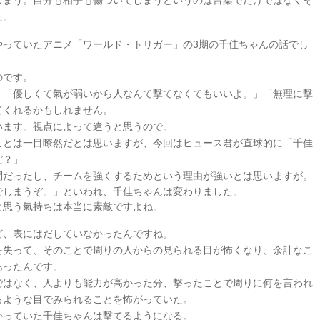
しまう。自分も相手も傷ついてしまうというのは言葉でだけではなくそ
た。
やっていたアニメ「ワールド・トリガー」の3期の千佳ちゃんの話でし
のです。
」「優しくて氣が弱いから人なんて撃てなくてもいいよ。」「無理に撃
てくれるかもしれません。
います。視点によって違うと思うので。
ことは一目瞭然だとは思いますが、今回はヒュース君が直球的に「千佳
だ？」
問だったし、チームを強くするためという理由が強いとは思いますが。
でしまうぞ。」といわれ、千佳ちゃんは変わりました。
と思う氣持ちは本当に素敵ですよね。
ど、表にはだしていなかったんですね。
を失って、そのことで周りの人からの見られる目が怖くなり、余計なこ
あったんです。
ではなく、人よりも能力が高かった分、撃ったことで周りに何を言われ
るような目でみられることを怖がっていた。
かっていた千佳ちゃんは撃てるようになる。