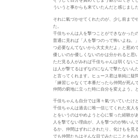
そうして自分を責めてしまう癖が出てきて
ういうと事からも来ていたんだと感じまし
それに氣づかせてくれたのが、少し前まで
た。
千佳ちゃんは人を撃つことができなかった
普通に見れば「人を撃つのって怖いよね。
つ必要なんてないから大丈夫だよ」と慰め
優しいのか優しくないのかは分かれると思
ただ見る人がみれば千佳ちゃんは弱くない
は人が撃てるはずなのになんで撃たないん
と言ってくれます。ヒュース君は単純に疑
「練習じゃなくて本番だったら仲間が死ん
仲間の窮地に立った時に自分を変えよう。
千佳ちゃんも自分では薄々氣づいていたけ
千佳ちゃんは過去に唯一信じてくれた友人
とをいうのはやめようと心に誓った経験が
人を撃てない理由が、人を撃つのが怖いん
るか、仲間はずれにされたり、化けもを見
でも仲間たちはそんな目でみたにことをわ