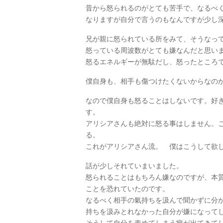
昔から怒られるのがとても苦手で、なるべ
なりますが自分で言うのもなんですが少し深い話
兄が親に怒られている所をみて、そうなっ
怒っている周波数がとても嫌なんだと思い
怒るエネルギーが無駄だし、怒ったところ
僕自身も、相手も傷つけたくないからなの
なので僕自身も怒ることはしないです。好き
す。
アリシアさんも絶対に怒る事はしません。
る。
これがアリシアさん流。 僕はこうして欲
話が少しそれていまいました。
怒られることはもちろん嫌なのですが、本
ことを恐れていたのです。
なるべく相手の氣持ちを汲んで聞かずに分
持ちを汲みとれなかった自分が嫌になって