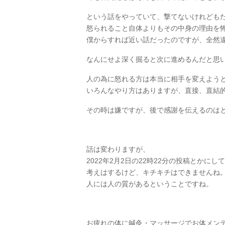
という話をやっていて、撃てないけれども
怒られること自体よりもその中身の理由を
僕からすれば近い話だったのですが、全然違う
なんにせよ深く掘ると次に進めるんだと思
人の為に怒れる方は本当に相手を変えよう
いろんなやり方はありますが、直接、直結
その時は嫌ですが、後で感謝を伝えるのは
話は変わりますが、
2022年2月2日の22時22分の投稿とか
考えはするけど、キチキチはできませんね。(*
人には人の質があるということですね。
お疲れの体に鍼灸・マッサージでお体メン