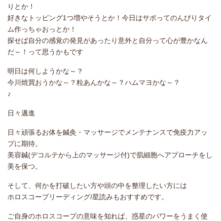
りとか！
好きなトッピング1つ増やそうとか！今日はサボってのんびりタイ
ム作っちゃおっとか！
探せば自分の感覚の発見があったり意外と自分って心が豊かなん
だ～！って思うかもです
明日は何しようかな～？
今川焼買おうかな～？粒あんかな～？ハムマヨかな～？
♪
日々邁進
日々頑張るお体を鍼灸・マッサージでメンテナンスで免疫力アッ
プに期待。
美容鍼(デコルテから上のマッサージ付)で肌細胞へアプローチをし
美を保つ。
そして、何かを打破したい方や頭の中を整理したい方には
ホロスコープリーディング/星読みもおすすめです。
ご自身のホロスコープの意味を知れば、惑星のパワーをうまく使