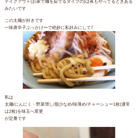
テイクアウト(お家で麺を茹でるタイプの)は夜もやってるときある
みたいです
この太麺が好きです
一味唐辛子ぶっかけ〜で絶妙に私好みにして⤴︎
私は
太麺/にんにく・野菜増し/脂少なめ/味薄め/チャーシュー1枚(通常
は2枚)を味玉へ変更
が定番です