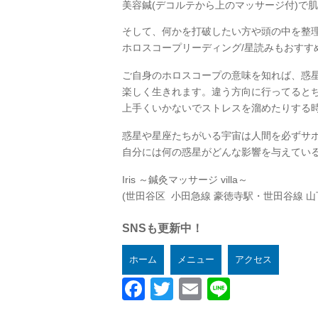
美容鍼(デコルテから上のマッサージ付)で
そして、何かを打破したい方や頭の中を整
ホロスコープリーディング/星読みもおすす
ご自身のホロスコープの意味を知れば、惑
楽しく生きれます。違う方向に行ってると
上手くいかないでストレスを溜めたりする
惑星や星座たちがいる宇宙は人間を必ずサ
自分には何の惑星がどんな影響を与えてい
Iris ～鍼灸マッサージ villa～
(世田谷区 小田急線 豪徳寺駅・世田谷線 山
SNSも更新中！
ホーム
メニュー
アクセス
Facebook
Twitter
Email
Line