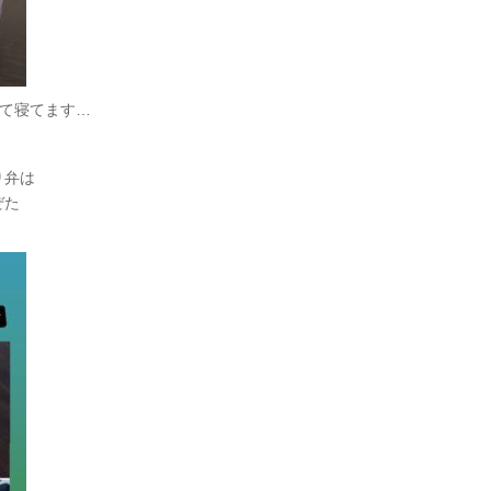
えて寝てます…
り弁は
ぜた