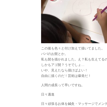
この後も色々と付け加えて描いてました。
パパのお髭とか。
私も髭を描かれました。え？私も生えてる
しかもアゴ髭？うそでしょ…
いや、見えたなら描けばよい！
自由に描くのだ！芸術は爆発だ！
人間の成長って早いですね。
日々邁進
日々頑張るお体を鍼灸・マッサージでメン