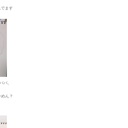
んでます
パパ。
ーめん？