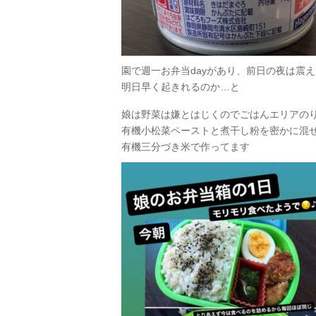
園で週一お弁当dayがあり、前日の夜は震
明日早く起きれるのか…と
娘は野菜は嫌とはじくのでごはんエリアの
有機小松菜ペーストと煮干し
粉を密かに混
有機三分づき米で作ってます