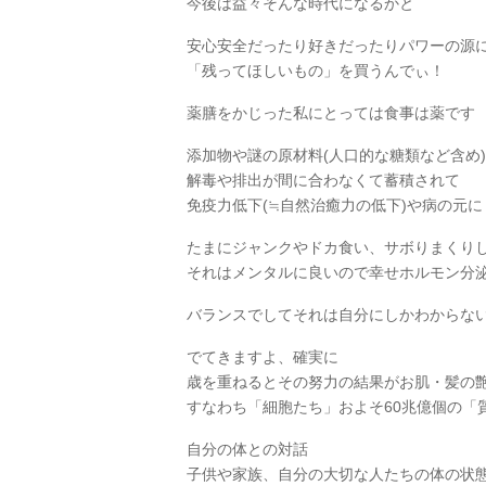
今後は益々そんな時代になるかと
安心安全だったり好きだったりパワーの源
「残ってほしいもの」を買うんでぃ！
薬膳をかじった私にとっては食事は薬です
添加物や謎の原材料(人口的な糖類など含め
解毒や排出が間に合わなくて蓄積されて
免疫力低下(≒自然治癒力
の低下)や病の元に
たまにジャンクやドカ食い、サボりまくり
それはメンタルに良いので幸せホルモン分
バランスでしてそれは自分にしかわからな
でてきますよ、確実に
歳を重ねるとその努力の結果がお肌・髪の
すなわち「細胞たち」およそ60兆億個の「
自分の体との対話
子供や家族、自分の大切な人たちの体の状