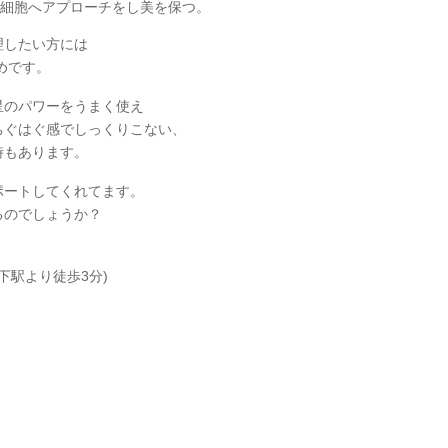
肌細胞へアプローチをし美を保つ。
理したい方には
めです。
星のパワーをうまく使え
ちぐはぐ感でしっくりこない、
時もあります。
ポートしてくれてます。
るのでしょうか？
下駅より徒歩3分)