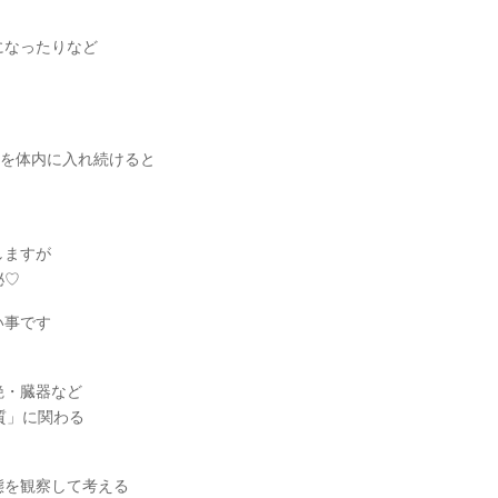
になったりなど
)を体内に入れ続けると
しますが
泌♡
い事です
艶・臓器など
質」に関わる
態を観察して考える