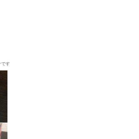
。
ナです