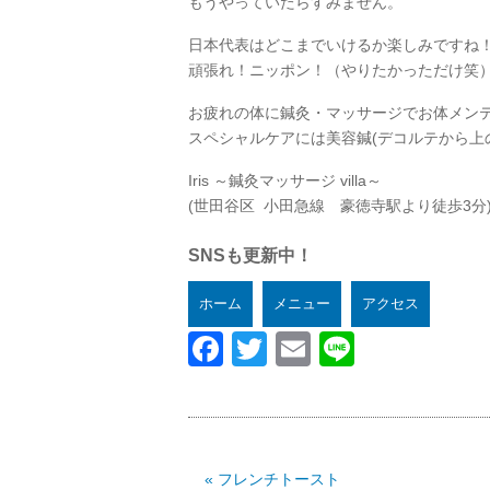
もうやっていたらすみません。
日本代表はどこまでいけるか楽しみですね
頑張れ！ニッポン！（やりたかっただけ笑
お疲れの体に鍼灸・マッサージでお体メン
スペシャルケアには美容鍼(デコルテから上
Iris ～鍼灸マッサージ villa～
(世田谷区 小田急線 豪徳寺駅より徒歩3分
SNSも更新中！
ホーム
メニュー
アクセス
Facebook
Twitter
Email
Line
« フレンチトースト